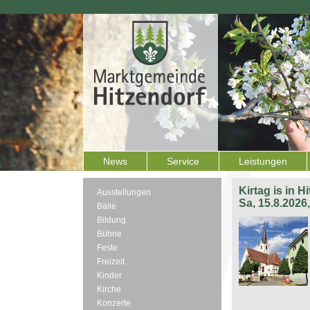
News
Service
Leistungen
Kirtag is in H
Ausstellungen
Sa, 15.8.2026
Bälle
Bildung
Bühne
Feste
Freizeit
Kinder
Kirche
Konzerte