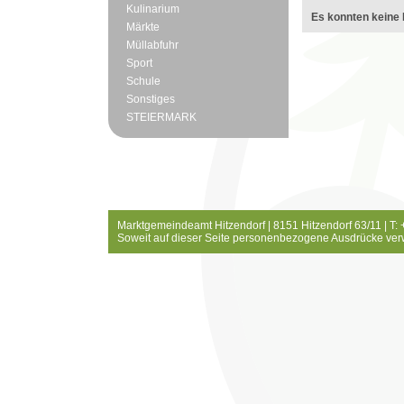
Kulinarium
Es konnten keine 
Märkte
Müllabfuhr
Sport
Schule
Sonstiges
STEIERMARK
Marktgemeindeamt Hitzendorf | 8151 Hitzendorf 63/11 | T:
Soweit auf dieser Seite personenbezogene Ausdrücke ver