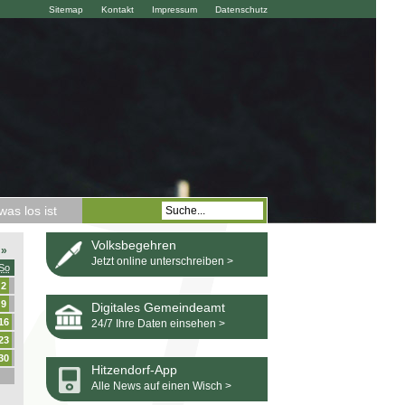
Sitemap
Kontakt
Impressum
Datenschutz
as los ist
Volksbegehren
»
Jetzt online unterschreiben >
So
2
9
Digitales Gemeindeamt
16
24/7 Ihre Daten einsehen >
23
30
Hitzendorf-App
Alle News auf einen Wisch >