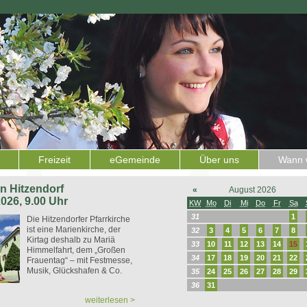
Freizeit
eGemeinde
Über uns
Wann w
 in Hitzendorf
«
August 2026
2026, 9.00 Uhr
KW
Mo
Di
Mi
Do
Fr
Sa
31
1
Die Hitzendorfer Pfarrkirche
ist eine Marienkirche, der
32
3
4
5
6
7
8
Kirtag deshalb zu Mariä
33
10
11
12
13
14
15
Himmelfahrt, dem „Großen
34
17
18
19
20
21
22
Frauentag“ – mit Festmesse,
Musik, Glückshafen & Co.
35
24
25
26
27
28
29
36
31
weiterlesen >