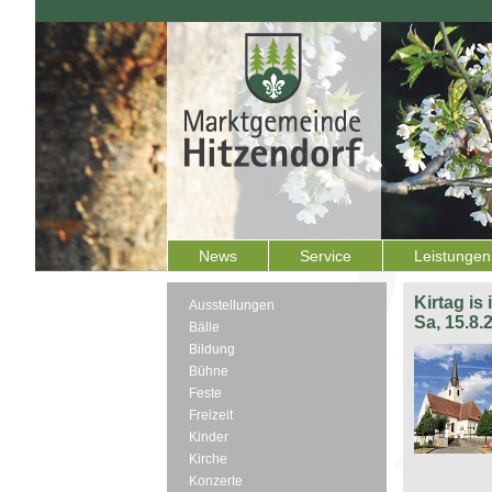
News
Service
Leistungen
Kirtag is
Ausstellungen
Sa, 15.8.
Bälle
Bildung
Bühne
Feste
Freizeit
Kinder
Kirche
Konzerte