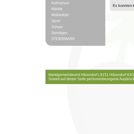
Kulinarium
Es konnten k
Märkte
Müllabfuhr
Sport
Schule
Sonstiges
STEIERMARK
Marktgemeindeamt Hitzendorf | 8151 Hitzendorf 63/1
Soweit auf dieser Seite personenbezogene Ausdrück