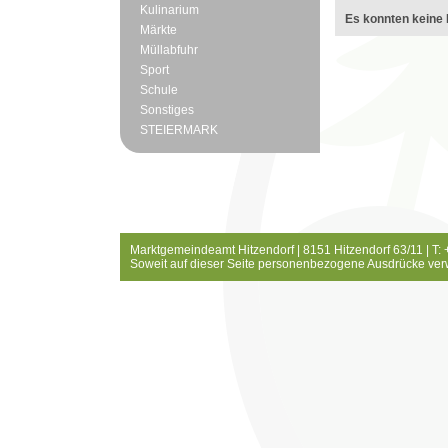
Kulinarium
Es konnten keine 
Märkte
Müllabfuhr
Sport
Schule
Sonstiges
STEIERMARK
Marktgemeindeamt Hitzendorf | 8151 Hitzendorf 63/11 | T:
Soweit auf dieser Seite personenbezogene Ausdrücke ver