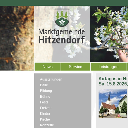
News
Service
Leistungen
Kirtag is in H
Ausstellungen
Sa, 15.8.2026
Bälle
Bildung
Bühne
Feste
Freizeit
Kinder
Kirche
Konzerte