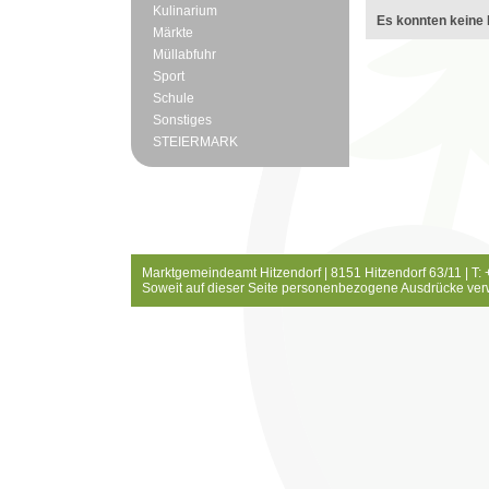
Kulinarium
Es konnten keine 
Märkte
Müllabfuhr
Sport
Schule
Sonstiges
STEIERMARK
Marktgemeindeamt Hitzendorf | 8151 Hitzendorf 63/11 | T:
Soweit auf dieser Seite personenbezogene Ausdrücke ver