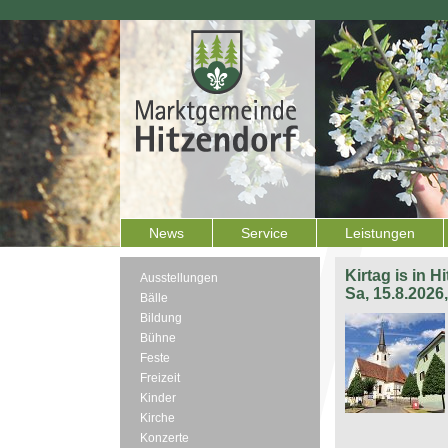
News
Service
Leistungen
Kirtag is in H
Ausstellungen
Sa, 15.8.2026
Bälle
Bildung
Bühne
Feste
Freizeit
Kinder
Kirche
Konzerte