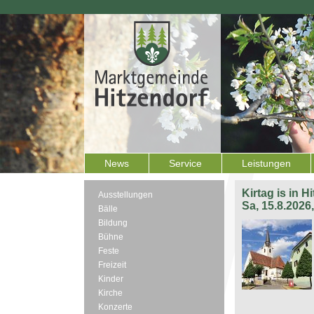
News
Service
Leistungen
Kirtag is in H
Ausstellungen
Sa, 15.8.2026
Bälle
Bildung
Bühne
Feste
Freizeit
Kinder
Kirche
Konzerte