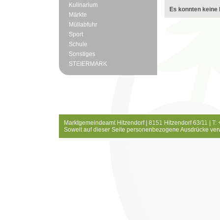
Kulinarium
Es konnten keine 
Märkte
Müllabfuhr
Sport
Schule
Sonstiges
STEIERMARK
Marktgemeindeamt Hitzendorf | 8151 Hitzendorf 63/11 | T:
Soweit auf dieser Seite personenbezogene Ausdrücke ver