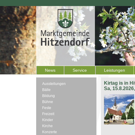
News
Service
Leistungen
Kirtag is in H
Ausstellungen
Sa, 15.8.2026
Bälle
Bildung
Bühne
Feste
Freizeit
Kinder
Kirche
Konzerte