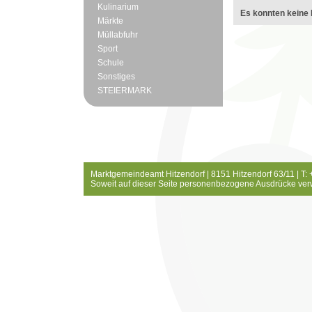
Kulinarium
Es konnten keine 
Märkte
Müllabfuhr
Sport
Schule
Sonstiges
STEIERMARK
Marktgemeindeamt Hitzendorf | 8151 Hitzendorf 63/11 | T:
Soweit auf dieser Seite personenbezogene Ausdrücke ver