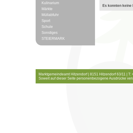
Kulinarium
Es konnten keine 
Märkte
Müllabfuhr
Sport
Schule
Sonstiges
STEIERMARK
Marktgemeindeamt Hitzendorf | 8151 Hitzendorf 63/11 | T:
Soweit auf dieser Seite personenbezogene Ausdrücke ver