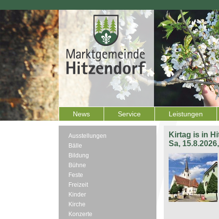
News
Service
Leistungen
Kirtag is in H
Ausstellungen
Sa, 15.8.2026
Bälle
Bildung
Bühne
Feste
Freizeit
Kinder
Kirche
Konzerte