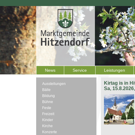
News
Service
Leistungen
Kirtag is in H
Ausstellungen
Sa, 15.8.2026
Bälle
Bildung
Bühne
Feste
Freizeit
Kinder
Kirche
Konzerte