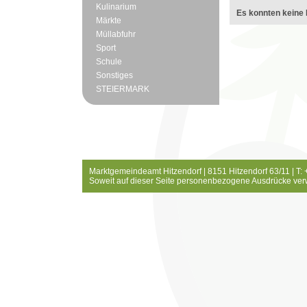
Kulinarium
Es konnten keine 
Märkte
Müllabfuhr
Sport
Schule
Sonstiges
STEIERMARK
Marktgemeindeamt Hitzendorf | 8151 Hitzendorf 63/11 | T:
Soweit auf dieser Seite personenbezogene Ausdrücke ver