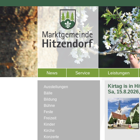
News
Service
Leistungen
Kirtag is in H
Ausstellungen
Sa, 15.8.2026
Bälle
Bildung
Bühne
Feste
Freizeit
Kinder
Kirche
Konzerte