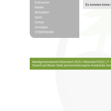
Kulinarium
Es konnten keine 
Märkte
Müllabfuhr
Sport
Schule
Sonstiges
STEIERMARK
Marktgemeindeamt Hitzendorf | 8151 Hitzendorf 63/11 | T:
Soweit auf dieser Seite personenbezogene Ausdrücke ver