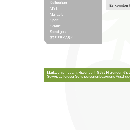
Kulinarium
Es konnten k
Märkte
Müllabfuhr
Sport
Schule
Sonstiges
STEIERMARK
Marktgemeindeamt Hitzendorf | 8151 Hitzendorf 63/1
Soweit auf dieser Seite personenbezogene Ausdrück