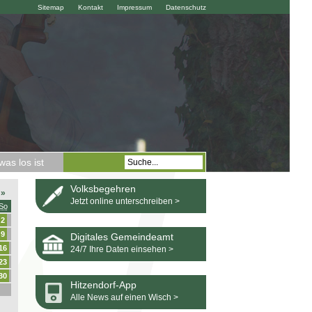
Sitemap
Kontakt
Impressum
Datenschutz
as los ist
Volksbegehren
»
Jetzt online unterschreiben >
So
2
9
Digitales Gemeindeamt
16
24/7 Ihre Daten einsehen >
23
30
Hitzendorf-App
Alle News auf einen Wisch >