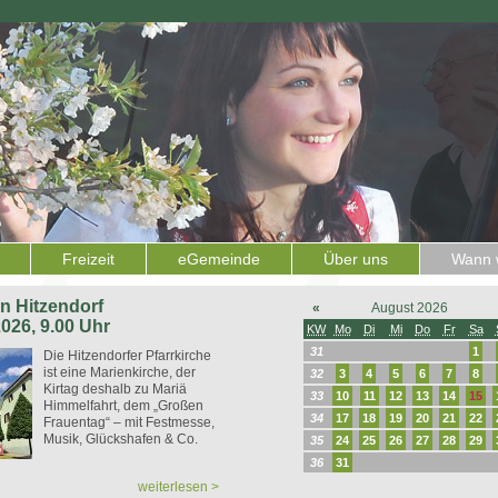
Freizeit
eGemeinde
Über uns
Wann w
 in Hitzendorf
«
August 2026
2026, 9.00 Uhr
KW
Mo
Di
Mi
Do
Fr
Sa
31
1
Die Hitzendorfer Pfarrkirche
ist eine Marienkirche, der
32
3
4
5
6
7
8
Kirtag deshalb zu Mariä
33
10
11
12
13
14
15
Himmelfahrt, dem „Großen
34
17
18
19
20
21
22
Frauentag“ – mit Festmesse,
Musik, Glückshafen & Co.
35
24
25
26
27
28
29
36
31
weiterlesen >