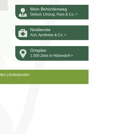
Mein Behördenweg
Geburt, Umzug, Pass & Co. >
Notdienste
Arzt, Apotheke & Co. >
Ortsplan
1.500 Ziele in Hitzendorf >
iten
|
Amtsstunden