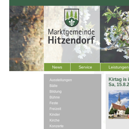
News
Service
Leistungen
Kirtag is
Ausstellungen
Sa, 15.8.
Bälle
Bildung
Bühne
Feste
Freizeit
Kinder
Kirche
Konzerte