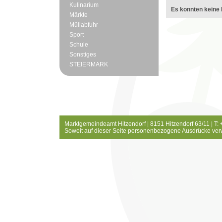
Kulinarium
Es konnten keine 
Märkte
Müllabfuhr
Sport
Schule
Sonstiges
STEIERMARK
Marktgemeindeamt Hitzendorf | 8151 Hitzendorf 63/11 | T:
Soweit auf dieser Seite personenbezogene Ausdrücke ver