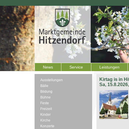
News
Service
Leistungen
Kirtag is in H
Ausstellungen
Sa, 15.8.2026
Bälle
Bildung
Bühne
Feste
Freizeit
Kinder
Kirche
Konzerte