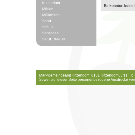
Kulinarium
Es konnten keine 
Märkte
Müllabfuhr
Sport
Schule
Sonstiges
STEIERMARK
Marktgemeindeamt Hitzendorf | 8151 Hitzendorf 63/11 | T:
Soweit auf dieser Seite personenbezogene Ausdrücke ver