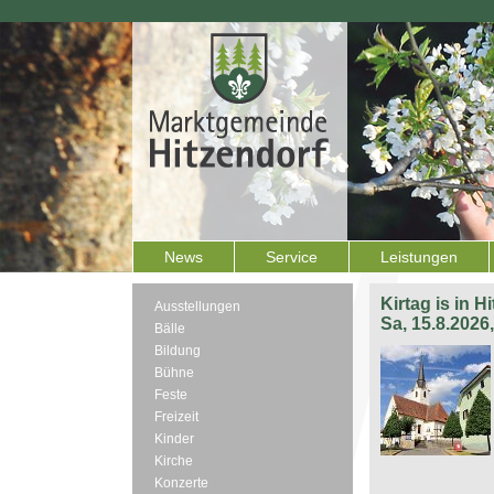
News
Service
Leistungen
Kirtag is in H
Ausstellungen
Sa, 15.8.2026
Bälle
Bildung
Bühne
Feste
Freizeit
Kinder
Kirche
Konzerte