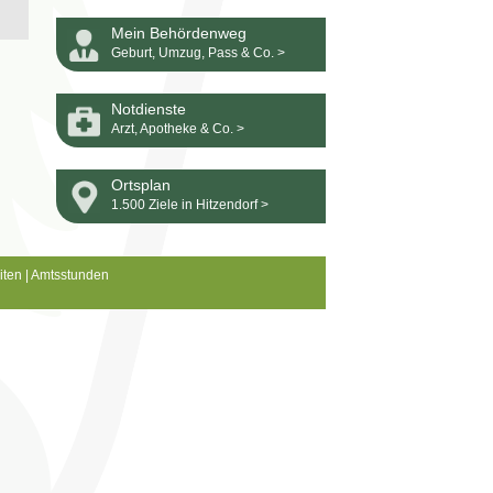
Mein Behördenweg
Geburt, Umzug, Pass & Co. >
Notdienste
Arzt, Apotheke & Co. >
Ortsplan
1.500 Ziele in Hitzendorf >
iten
|
Amtsstunden