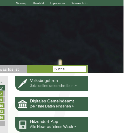
Sitemap
Kontakt
Impressum
Datenschutz
as los ist
Volksbegehren
»
Jetzt online unterschreiben >
So
2
9
Digitales Gemeindeamt
16
24/7 Ihre Daten einsehen >
23
30
Hitzendorf-App
Alle News auf einen Wisch >