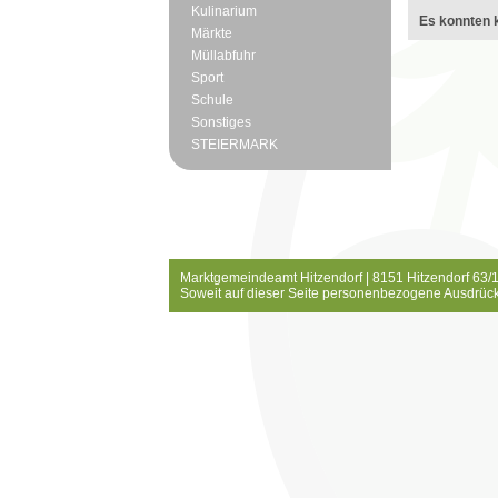
Kulinarium
Es konnten k
Märkte
Müllabfuhr
Sport
Schule
Sonstiges
STEIERMARK
Marktgemeindeamt Hitzendorf | 8151 Hitzendorf 63/1
Soweit auf dieser Seite personenbezogene Ausdrück