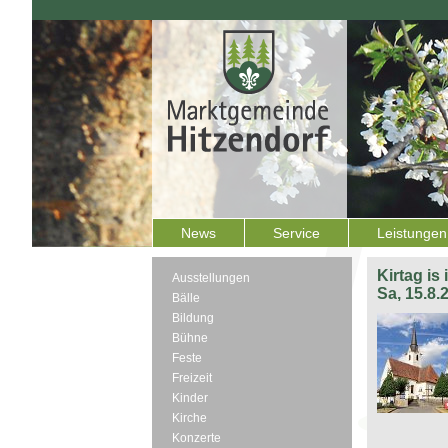
News
Service
Leistungen
Kirtag is
Ausstellungen
Sa, 15.8.
Bälle
Bildung
Bühne
Feste
Freizeit
Kinder
Kirche
Konzerte