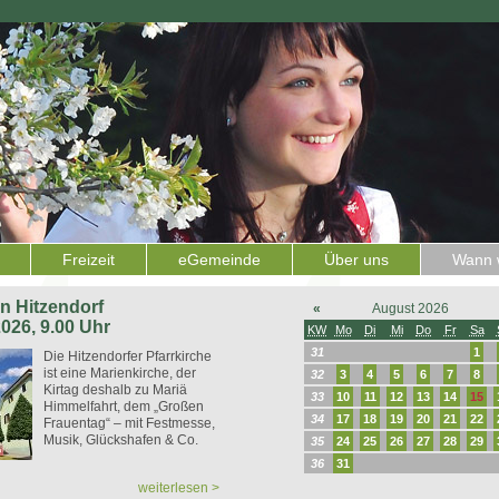
Freizeit
eGemeinde
Über uns
Wann w
 in Hitzendorf
«
August 2026
2026, 9.00 Uhr
KW
Mo
Di
Mi
Do
Fr
Sa
31
1
Die Hitzendorfer Pfarrkirche
ist eine Marienkirche, der
32
3
4
5
6
7
8
Kirtag deshalb zu Mariä
33
10
11
12
13
14
15
Himmelfahrt, dem „Großen
34
17
18
19
20
21
22
Frauentag“ – mit Festmesse,
Musik, Glückshafen & Co.
35
24
25
26
27
28
29
36
31
weiterlesen >