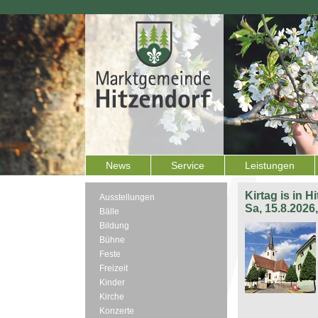
News
Service
Leistungen
Kirtag is in H
Ausstellungen
Sa, 15.8.2026
Bälle
Bildung
Bühne
Feste
Freizeit
Kinder
Kirche
Konzerte