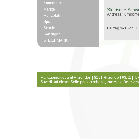
Kulinarium
Märkte
Steirische Schw
Andreas Fürndörfle
Müllabfuhr
Sport
Schule
Beitrag
1–1
von
1
Sonstiges
STEIERMARK
Marktgemeindeamt Hitzendorf | 8151 Hitzendorf 63/11 | T:
Soweit auf dieser Seite personenbezogene Ausdrücke ver