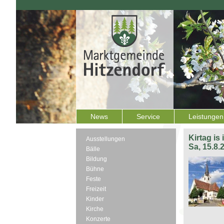
News
Service
Leistungen
Kirtag is
Ausstellungen
Sa, 15.8.
Bälle
Bildung
Bühne
Feste
Freizeit
Kinder
Kirche
Konzerte