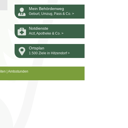
Mein Behördenweg
Geburt, Umzug, Pass & Co. >
Notdienste
Arzt, Apotheke & Co. >
Ortsplan
1.500 Ziele in Hitzendorf >
iten
|
Amtsstunden