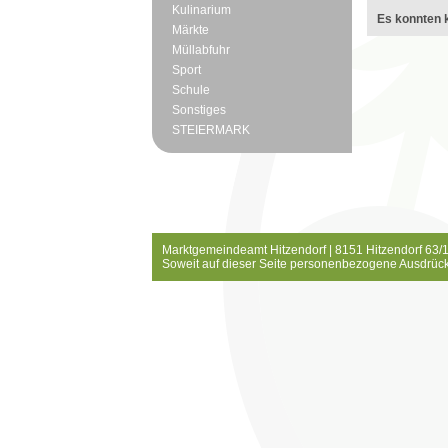
Kulinarium
Es konnten k
Märkte
Müllabfuhr
Sport
Schule
Sonstiges
STEIERMARK
Marktgemeindeamt Hitzendorf | 8151 Hitzendorf 63/1
Soweit auf dieser Seite personenbezogene Ausdrück