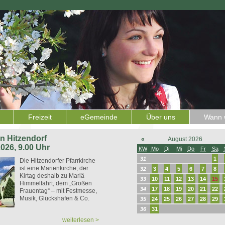
Freizeit
eGemeinde
Über uns
Wann w
 in Hitzendorf
«
August 2026
2026, 9.00 Uhr
KW
Mo
Di
Mi
Do
Fr
Sa
31
1
Die Hitzendorfer Pfarrkirche
ist eine Marienkirche, der
32
3
4
5
6
7
8
Kirtag deshalb zu Mariä
33
10
11
12
13
14
15
Himmelfahrt, dem „Großen
34
17
18
19
20
21
22
Frauentag“ – mit Festmesse,
Musik, Glückshafen & Co.
35
24
25
26
27
28
29
36
31
weiterlesen >