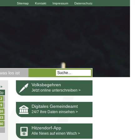
Sitemap
Kontakt
Impressum
Datenschutz
as los ist
Volksbegehren
»
Jetzt online unterschreiben >
So
2
9
Digitales Gemeindeamt
16
24/7 Ihre Daten einsehen >
23
30
Hitzendorf-App
Alle News auf einen Wisch >