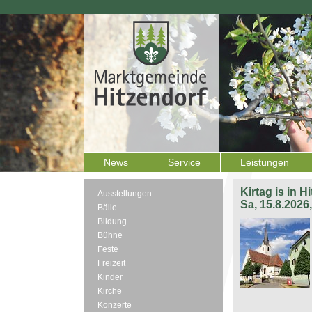
News
Service
Leistungen
Kirtag is in H
Ausstellungen
Sa, 15.8.2026
Bälle
Bildung
Bühne
Feste
Freizeit
Kinder
Kirche
Konzerte