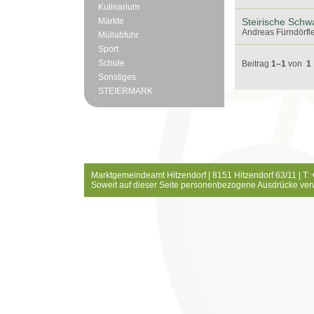
Kulinarium
Märkte
Steirische Schw
Andreas Fürndörfle
Müllabfuhr
Sport
Schule
Beitrag
1–1
von
1
Sonstiges
STEIERMARK
Marktgemeindeamt Hitzendorf | 8151 Hitzendorf 63/11 | T:
Soweit auf dieser Seite personenbezogene Ausdrücke ver