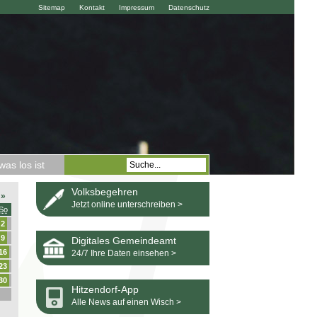
Sitemap
Kontakt
Impressum
Datenschutz
as los ist
Volksbegehren
»
Jetzt online unterschreiben >
So
2
9
Digitales Gemeindeamt
16
24/7 Ihre Daten einsehen >
23
30
Hitzendorf-App
Alle News auf einen Wisch >