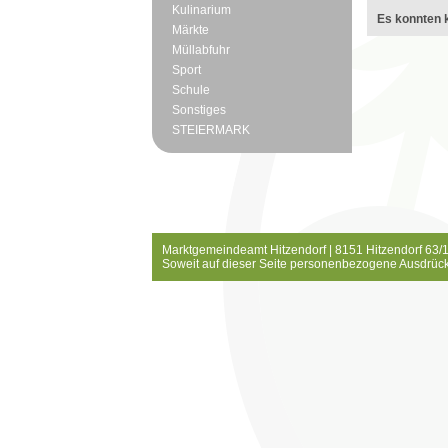
Kulinarium
Es konnten k
Märkte
Müllabfuhr
Sport
Schule
Sonstiges
STEIERMARK
Marktgemeindeamt Hitzendorf | 8151 Hitzendorf 63/1
Soweit auf dieser Seite personenbezogene Ausdrück