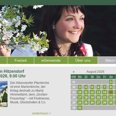
Freizeit
eGemeinde
Über uns
Wann w
 in Hitzendorf
«
August 2026
2026, 9.00 Uhr
KW
Mo
Di
Mi
Do
Fr
Sa
31
1
Die Hitzendorfer Pfarrkirche
ist eine Marienkirche, der
32
3
4
5
6
7
8
Kirtag deshalb zu Mariä
33
10
11
12
13
14
15
Himmelfahrt, dem „Großen
34
17
18
19
20
21
22
Frauentag“ – mit Festmesse,
Musik, Glückshafen & Co.
35
24
25
26
27
28
29
36
31
weiterlesen >