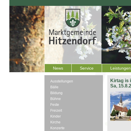
News
Service
Leistungen
Kirtag is
Ausstellungen
Sa, 15.8.
Bälle
Bildung
Bühne
Feste
Freizeit
Kinder
Kirche
Konzerte