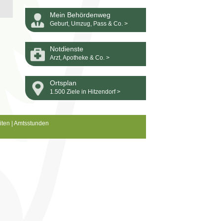
Mein Behördenweg
Geburt, Umzug, Pass & Co. >
Notdienste
Arzt, Apotheke & Co. >
Ortsplan
1.500 Ziele in Hitzendorf >
iten
|
Amtsstunden