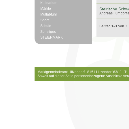
Kulinarium
Märkte
Steirische Schw
Andreas Fürndörfle
Müllabfuhr
Sport
Schule
Beitrag
1–1
von
1
Sonstiges
STEIERMARK
Marktgemeindeamt Hitzendorf | 8151 Hitzendorf 63/11 | T:
Soweit auf dieser Seite personenbezogene Ausdrücke ver