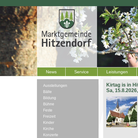
News
Service
Leistungen
Kirtag is in H
Ausstellungen
Sa, 15.8.2026
Bälle
Bildung
Bühne
Feste
Freizeit
Kinder
Kirche
Konzerte