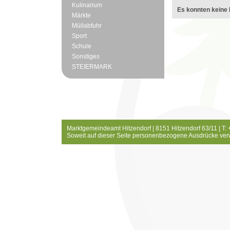
Kulinarium
Es konnten keine 
Märkte
Müllabfuhr
Sport
Schule
Sonstiges
STEIERMARK
Marktgemeindeamt Hitzendorf | 8151 Hitzendorf 63/11 | T:
Soweit auf dieser Seite personenbezogene Ausdrücke ver