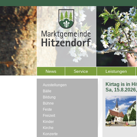
News
Service
Leistungen
Kirtag is in H
Ausstellungen
Sa, 15.8.2026
Bälle
Bildung
Bühne
Feste
Freizeit
Kinder
Kirche
Konzerte