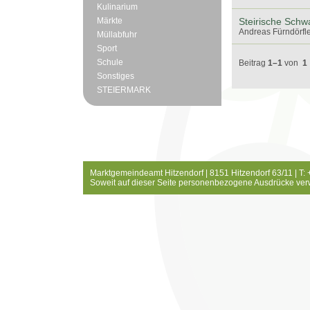
Kulinarium
Märkte
Steirische Schw
Andreas Fürndörfle
Müllabfuhr
Sport
Schule
Beitrag
1–1
von
1
Sonstiges
STEIERMARK
Marktgemeindeamt Hitzendorf | 8151 Hitzendorf 63/11 | T:
Soweit auf dieser Seite personenbezogene Ausdrücke ver