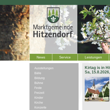
News
Service
Leistungen
Kirtag is in H
Ausstellungen
Sa, 15.8.2026
Bälle
Bildung
Bühne
Feste
Freizeit
Kinder
Kirche
Konzerte