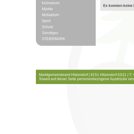
Kulinarium
Es konnten keine 
Märkte
Müllabfuhr
Sport
Schule
Sonstiges
STEIERMARK
Marktgemeindeamt Hitzendorf | 8151 Hitzendorf 63/11 | T:
Soweit auf dieser Seite personenbezogene Ausdrücke ver