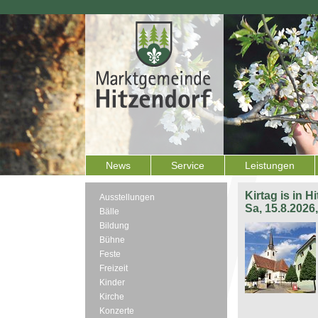
News
Service
Leistungen
Kirtag is in H
Ausstellungen
Sa, 15.8.2026
Bälle
Bildung
Bühne
Feste
Freizeit
Kinder
Kirche
Konzerte