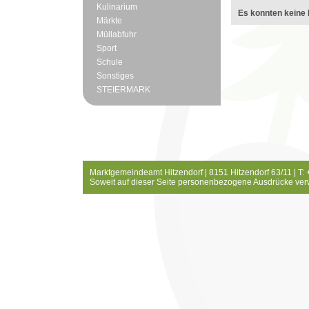
Kulinarium
Es konnten keine 
Märkte
Müllabfuhr
Sport
Schule
Sonstiges
STEIERMARK
Marktgemeindeamt Hitzendorf | 8151 Hitzendorf 63/11 | T:
Soweit auf dieser Seite personenbezogene Ausdrücke ver