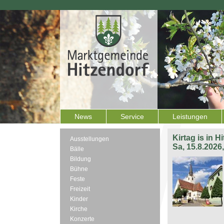
News
Service
Leistungen
Kirtag is in H
Ausstellungen
Sa, 15.8.2026
Bälle
Bildung
Bühne
Feste
Freizeit
Kinder
Kirche
Konzerte