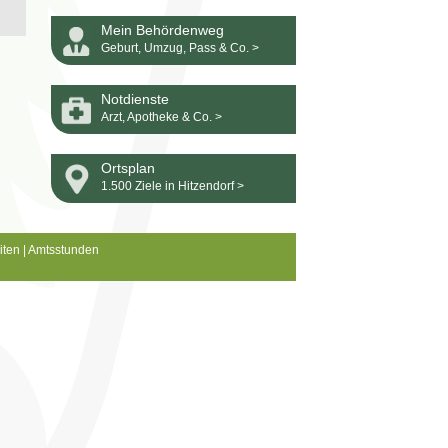
Mein Behördenweg
Geburt, Umzug, Pass & Co. >
Notdienste
Arzt, Apotheke & Co. >
Ortsplan
1.500 Ziele in Hitzendorf >
iten
|
Amtsstunden