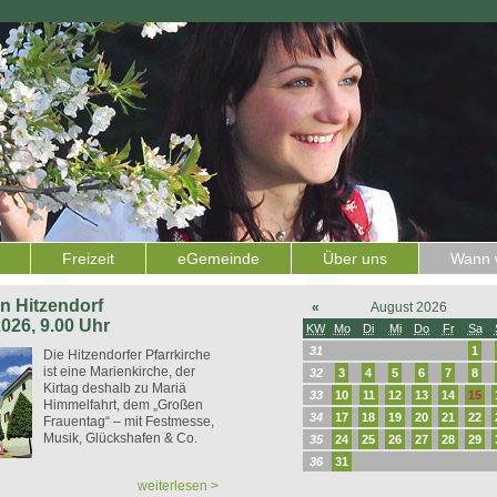
Freizeit
eGemeinde
Über uns
Wann w
 in Hitzendorf
«
August 2026
2026, 9.00 Uhr
KW
Mo
Di
Mi
Do
Fr
Sa
31
1
Die Hitzendorfer Pfarrkirche
ist eine Marienkirche, der
32
3
4
5
6
7
8
Kirtag deshalb zu Mariä
33
10
11
12
13
14
15
Himmelfahrt, dem „Großen
34
17
18
19
20
21
22
Frauentag“ – mit Festmesse,
Musik, Glückshafen & Co.
35
24
25
26
27
28
29
36
31
weiterlesen >