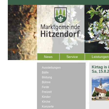
News
Service
Leistungen
Kirtag is
Ausstellungen
Sa, 15.8.
Bälle
Bildung
Bühne
Feste
Freizeit
Kinder
Kirche
Konzerte