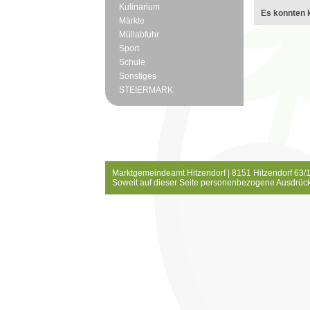
Kulinarium
Es konnten k
Märkte
Müllabfuhr
Sport
Schule
Sonstiges
STEIERMARK
Marktgemeindeamt Hitzendorf | 8151 Hitzendorf 63/1
Soweit auf dieser Seite personenbezogene Ausdrück