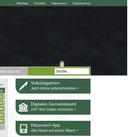
Sitemap
Kontakt
Impressum
Datenschutz
as los ist
Volksbegehren
»
Jetzt online unterschreiben >
So
2
9
Digitales Gemeindeamt
16
24/7 Ihre Daten einsehen >
23
30
Hitzendorf-App
Alle News auf einen Wisch >