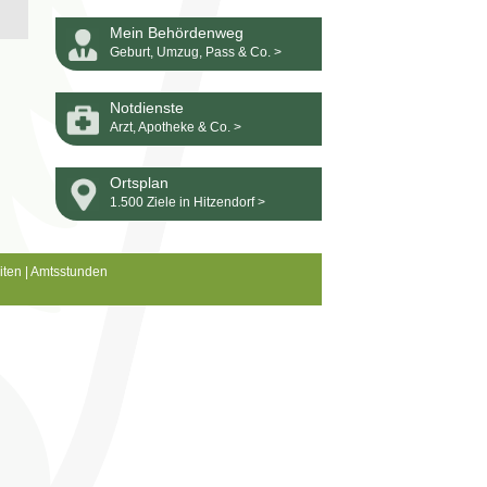
Mein Behördenweg
Geburt, Umzug, Pass & Co. >
Notdienste
Arzt, Apotheke & Co. >
Ortsplan
1.500 Ziele in Hitzendorf >
iten
|
Amtsstunden