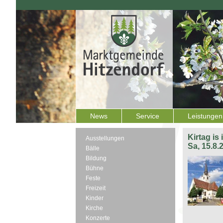
News
Service
Leistungen
Kirtag is
Ausstellungen
Sa, 15.8.
Bälle
Bildung
Bühne
Feste
Freizeit
Kinder
Kirche
Konzerte