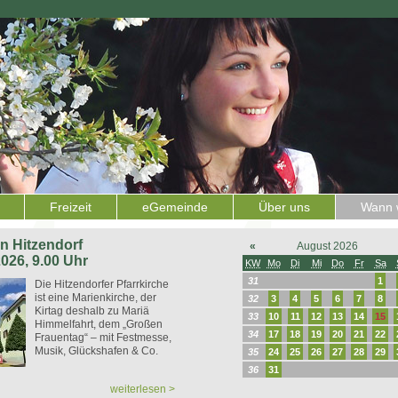
Freizeit
eGemeinde
Über uns
Wann w
 in Hitzendorf
«
August 2026
2026, 9.00 Uhr
KW
Mo
Di
Mi
Do
Fr
Sa
31
1
Die Hitzendorfer Pfarrkirche
ist eine Marienkirche, der
32
3
4
5
6
7
8
Kirtag deshalb zu Mariä
33
10
11
12
13
14
15
Himmelfahrt, dem „Großen
34
17
18
19
20
21
22
Frauentag“ – mit Festmesse,
Musik, Glückshafen & Co.
35
24
25
26
27
28
29
36
31
weiterlesen >