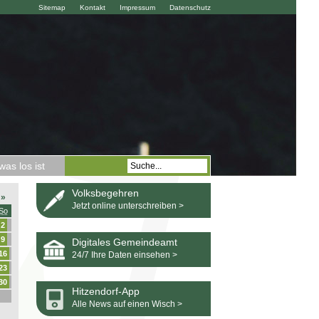
Sitemap
Kontakt
Impressum
Datenschutz
as los ist
Volksbegehren
»
Jetzt online unterschreiben >
So
2
9
Digitales Gemeindeamt
16
24/7 Ihre Daten einsehen >
23
30
Hitzendorf-App
Alle News auf einen Wisch >