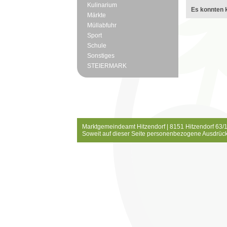
Kulinarium
Es konnten k
Märkte
Müllabfuhr
Sport
Schule
Sonstiges
STEIERMARK
Marktgemeindeamt Hitzendorf | 8151 Hitzendorf 63/1
Soweit auf dieser Seite personenbezogene Ausdrück