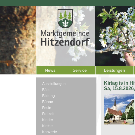
News
Service
Leistungen
Kirtag is in H
Ausstellungen
Sa, 15.8.2026
Bälle
Bildung
Bühne
Feste
Freizeit
Kinder
Kirche
Konzerte