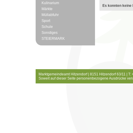
Kulinarium
Es konnten keine 
Märkte
Müllabfuhr
Sport
Schule
Sonstiges
STEIERMARK
Marktgemeindeamt Hitzendorf | 8151 Hitzendorf 63/11 | T:
Soweit auf dieser Seite personenbezogene Ausdrücke ver