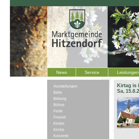
News
Service
Leistungen
Kirtag is
Ausstellungen
Sa, 15.8.
Bälle
Bildung
Bühne
Feste
Freizeit
Kinder
Kirche
Konzerte