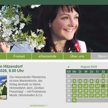
Freizeit
eGemeinde
Über uns
Wann w
 in Hitzendorf
«
August 2026
2026, 9.00 Uhr
KW
Mo
Di
Mi
Do
Fr
Sa
31
1
Die Hitzendorfer Pfarrkirche
ist eine Marienkirche, der
32
3
4
5
6
7
8
Kirtag deshalb zu Mariä
33
10
11
12
13
14
15
Himmelfahrt, dem „Großen
34
17
18
19
20
21
22
Frauentag“ – mit Festmesse,
Musik, Glückshafen & Co.
35
24
25
26
27
28
29
36
31
weiterlesen >