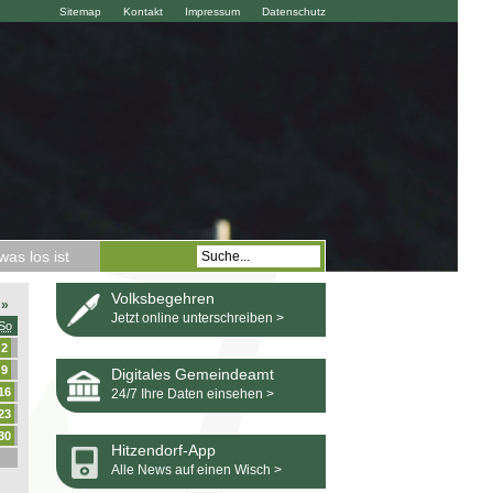
Sitemap
Kontakt
Impressum
Datenschutz
as los ist
Volksbegehren
»
Jetzt online unterschreiben >
So
2
9
Digitales Gemeindeamt
16
24/7 Ihre Daten einsehen >
23
30
Hitzendorf-App
Alle News auf einen Wisch >