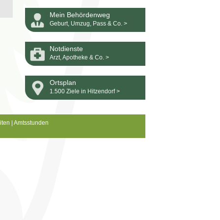
Mein Behördenweg
Geburt, Umzug, Pass & Co. >
Notdienste
Arzt, Apotheke & Co. >
Ortsplan
1.500 Ziele in Hitzendorf >
iten
|
Amtsstunden