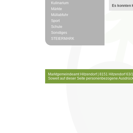
Kulinarium
Es konnten k
Märkte
Müllabfuhr
Sport
Schule
Sonstiges
STEIERMARK
Marktgemeindeamt Hitzendorf | 8151 Hitzendorf 63/1
Soweit auf dieser Seite personenbezogene Ausdrück