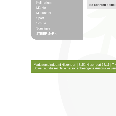
Kulinarium
Es konnten keine 
Märkte
Müllabfuhr
Sport
Schule
Sonstiges
STEIERMARK
Marktgemeindeamt Hitzendorf | 8151 Hitzendorf 63/11 | T:
Soweit auf dieser Seite personenbezogene Ausdrücke ver