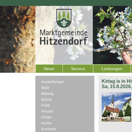
News
Service
Leistungen
Kirtag is in H
Ausstellungen
Sa, 15.8.2026
Bälle
Bildung
Bühne
Feste
Freizeit
Kinder
Kirche
Konzerte