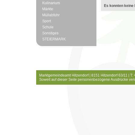
Kulinarium
Es konnten keine 
Märkte
Müllabfuhr
Sport
Schule
Sonstiges
STEIERMARK
Marktgemeindeamt Hitzendorf | 8151 Hitzendorf 63/11 | T:
Soweit auf dieser Seite personenbezogene Ausdrücke ver