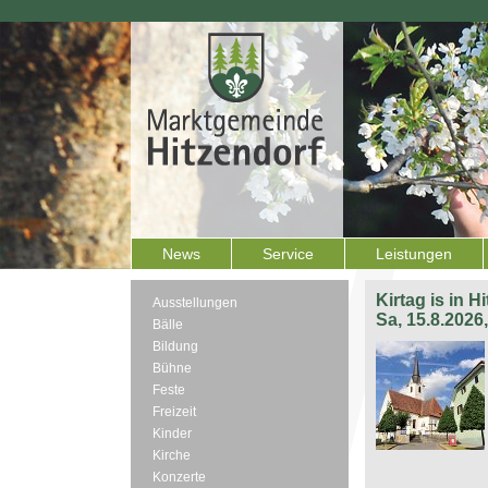
News
Service
Leistungen
Kirtag is in H
Ausstellungen
Sa, 15.8.2026
Bälle
Bildung
Bühne
Feste
Freizeit
Kinder
Kirche
Konzerte