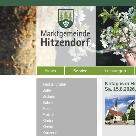
News
Service
Leistungen
Kirtag is in H
Ausstellungen
Sa, 15.8.2026
Bälle
Bildung
Bühne
Feste
Freizeit
Kinder
Kirche
Konzerte