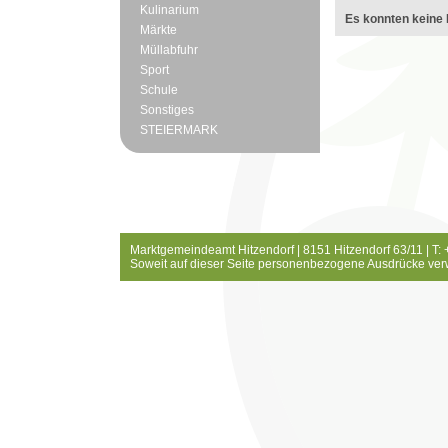
Kulinarium
Es konnten keine 
Märkte
Müllabfuhr
Sport
Schule
Sonstiges
STEIERMARK
Marktgemeindeamt Hitzendorf | 8151 Hitzendorf 63/11 | T:
Soweit auf dieser Seite personenbezogene Ausdrücke ver