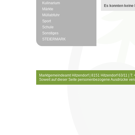
Kulinarium
Es konnten keine 
Märkte
Müllabfuhr
Sport
Schule
Sonstiges
STEIERMARK
Marktgemeindeamt Hitzendorf | 8151 Hitzendorf 63/11 | T:
Soweit auf dieser Seite personenbezogene Ausdrücke ver