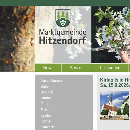
News
Service
Leistungen
Kirtag is in H
Ausstellungen
Sa, 15.8.2026
Bälle
Bildung
Bühne
Feste
Freizeit
Kinder
Kirche
Konzerte