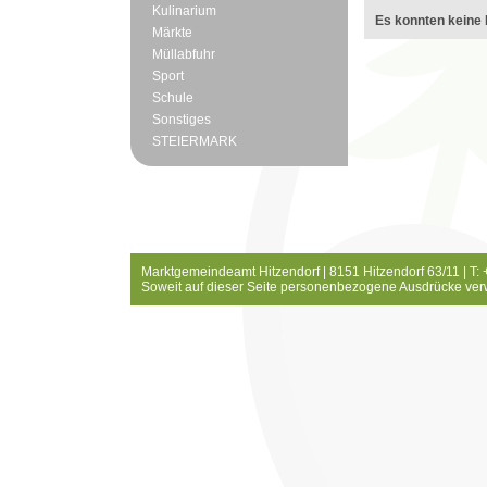
Kulinarium
Es konnten keine 
Märkte
Müllabfuhr
Sport
Schule
Sonstiges
STEIERMARK
Marktgemeindeamt Hitzendorf | 8151 Hitzendorf 63/11 | T:
Soweit auf dieser Seite personenbezogene Ausdrücke ver