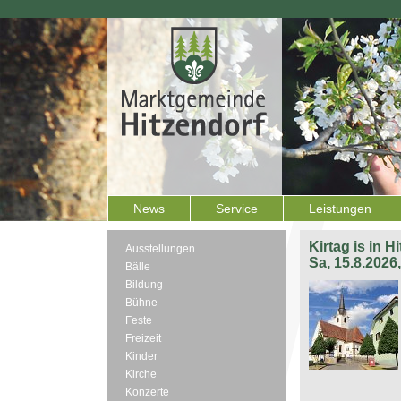
News
Service
Leistungen
Kirtag is in H
Ausstellungen
Sa, 15.8.2026
Bälle
Bildung
Bühne
Feste
Freizeit
Kinder
Kirche
Konzerte