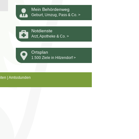
Mein Behördenweg
Geburt, Umzug, Pass & Co. >
Notdienste
Arzt, Apotheke & Co. >
Ortsplan
1.500 Ziele in Hitzendorf >
iten
|
Amtsstunden