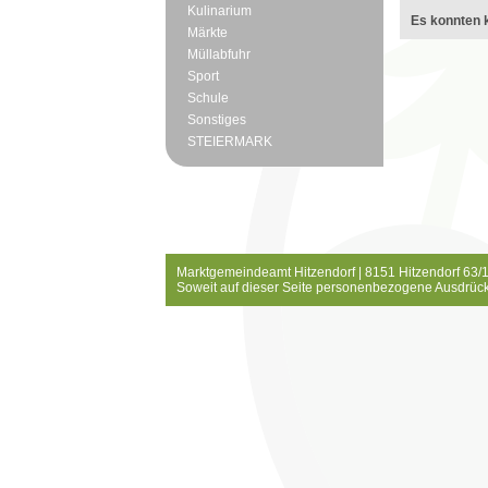
Kulinarium
Es konnten k
Märkte
Müllabfuhr
Sport
Schule
Sonstiges
STEIERMARK
Marktgemeindeamt Hitzendorf | 8151 Hitzendorf 63/1
Soweit auf dieser Seite personenbezogene Ausdrück