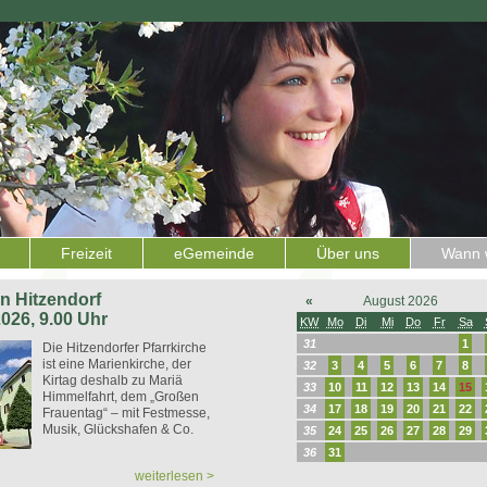
Freizeit
eGemeinde
Über uns
Wann w
 in Hitzendorf
«
August 2026
2026, 9.00 Uhr
KW
Mo
Di
Mi
Do
Fr
Sa
31
1
Die Hitzendorfer Pfarrkirche
ist eine Marienkirche, der
32
3
4
5
6
7
8
Kirtag deshalb zu Mariä
33
10
11
12
13
14
15
Himmelfahrt, dem „Großen
34
17
18
19
20
21
22
Frauentag“ – mit Festmesse,
Musik, Glückshafen & Co.
35
24
25
26
27
28
29
36
31
weiterlesen >