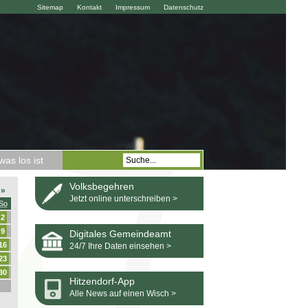
Sitemap
Kontakt
Impressum
Datenschutz
as los ist
Volksbegehren
»
Jetzt online unterschreiben >
So
2
9
Digitales Gemeindeamt
16
24/7 Ihre Daten einsehen >
23
30
Hitzendorf-App
Alle News auf einen Wisch >