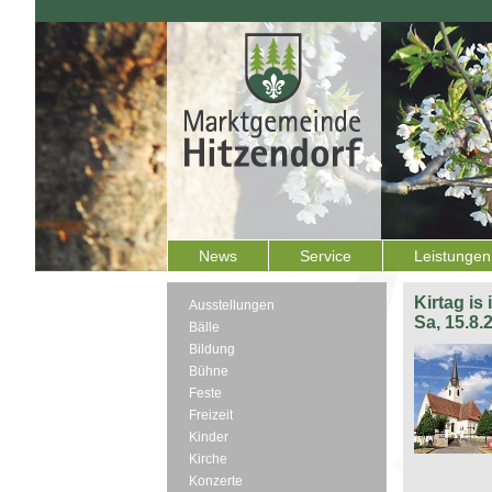
News
Service
Leistungen
Kirtag is
Ausstellungen
Sa, 15.8.
Bälle
Bildung
Bühne
Feste
Freizeit
Kinder
Kirche
Konzerte