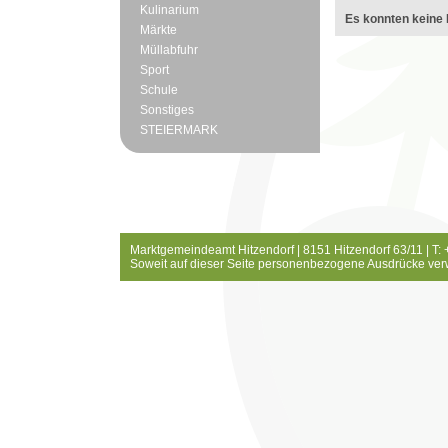
Kulinarium
Es konnten keine 
Märkte
Müllabfuhr
Sport
Schule
Sonstiges
STEIERMARK
Marktgemeindeamt Hitzendorf | 8151 Hitzendorf 63/11 | T:
Soweit auf dieser Seite personenbezogene Ausdrücke ver