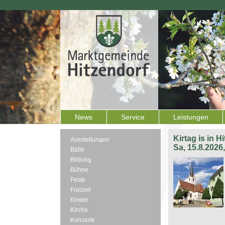
News
Service
Leistungen
Kirtag is in H
Ausstellungen
Sa, 15.8.2026
Bälle
Bildung
Bühne
Feste
Freizeit
Kinder
Kirche
Konzerte