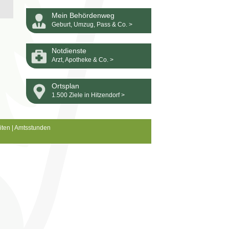
Mein Behördenweg
Geburt, Umzug, Pass & Co. >
Notdienste
Arzt, Apotheke & Co. >
Ortsplan
1.500 Ziele in Hitzendorf >
iten
|
Amtsstunden