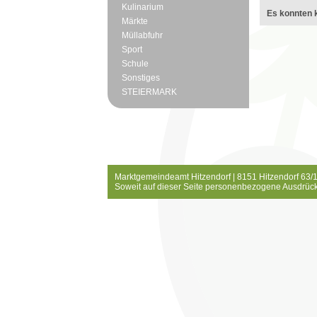
Kulinarium
Es konnten k
Märkte
Müllabfuhr
Sport
Schule
Sonstiges
STEIERMARK
Marktgemeindeamt Hitzendorf | 8151 Hitzendorf 63/1
Soweit auf dieser Seite personenbezogene Ausdrück