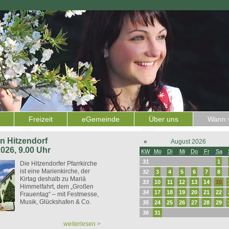
Freizeit
eGemeinde
Über uns
Wann w
 in Hitzendorf
«
August 2026
2026, 9.00 Uhr
KW
Mo
Di
Mi
Do
Fr
Sa
31
1
Die Hitzendorfer Pfarrkirche
ist eine Marienkirche, der
32
3
4
5
6
7
8
Kirtag deshalb zu Mariä
33
10
11
12
13
14
15
Himmelfahrt, dem „Großen
34
17
18
19
20
21
22
Frauentag“ – mit Festmesse,
Musik, Glückshafen & Co.
35
24
25
26
27
28
29
36
31
weiterlesen >