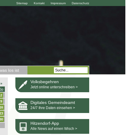
Sitemap
Kontakt
Impressum
Datenschutz
as los ist
Volksbegehren
»
Jetzt online unterschreiben >
So
2
9
Digitales Gemeindeamt
16
24/7 Ihre Daten einsehen >
23
30
Hitzendorf-App
Alle News auf einen Wisch >