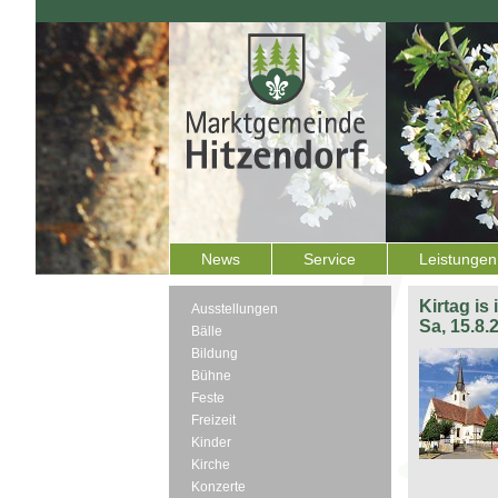
News
Service
Leistungen
Kirtag is
Ausstellungen
Sa, 15.8.
Bälle
Bildung
Bühne
Feste
Freizeit
Kinder
Kirche
Konzerte