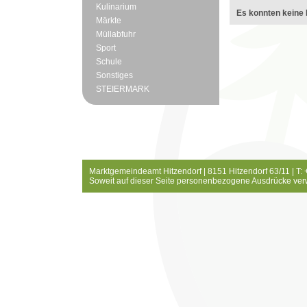
Kulinarium
Es konnten keine 
Märkte
Müllabfuhr
Sport
Schule
Sonstiges
STEIERMARK
Marktgemeindeamt Hitzendorf | 8151 Hitzendorf 63/11 | T:
Soweit auf dieser Seite personenbezogene Ausdrücke ver