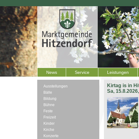
News
Service
Leistungen
Kirtag is in H
Ausstellungen
Sa, 15.8.2026
Bälle
Bildung
Bühne
Feste
Freizeit
Kinder
Kirche
Konzerte