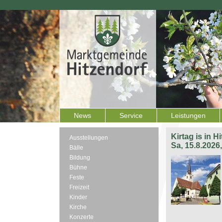
News
Service
Leistungen
Kirtag is in H
Ausstellungen
Sa, 15.8.2026
Bälle
Bildung
Bühne
Feste
Freizeit
Kinder
Kirche
Konzerte