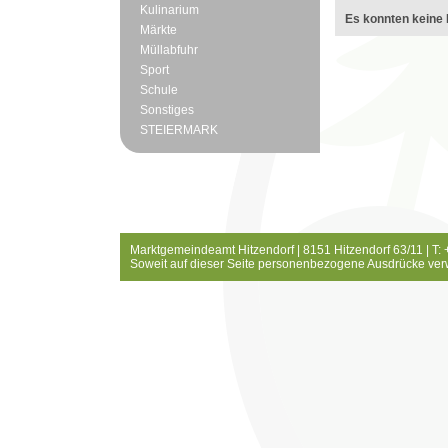
Kulinarium
Es konnten keine 
Märkte
Müllabfuhr
Sport
Schule
Sonstiges
STEIERMARK
Marktgemeindeamt Hitzendorf | 8151 Hitzendorf 63/11 | T:
Soweit auf dieser Seite personenbezogene Ausdrücke ver