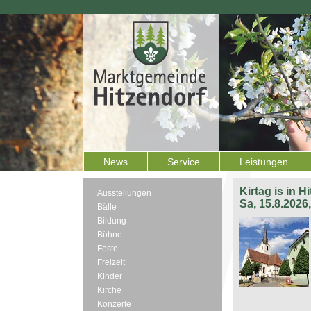
News
Service
Leistungen
Kirtag is in H
Ausstellungen
Sa, 15.8.2026
Bälle
Bildung
Bühne
Feste
Freizeit
Kinder
Kirche
Konzerte