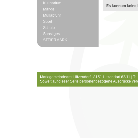
Kulinarium
Es konnten keine 
Märkte
Müllabfuhr
Sport
Schule
Sonstiges
STEIERMARK
Marktgemeindeamt Hitzendorf | 8151 Hitzendorf 63/11 | T:
Soweit auf dieser Seite personenbezogene Ausdrücke ver