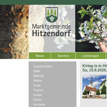
News
Service
Leistungen
Kirtag is in H
Ausstellungen
Sa, 15.8.2026
Bälle
Bildung
Bühne
Feste
Freizeit
Kinder
Kirche
Konzerte