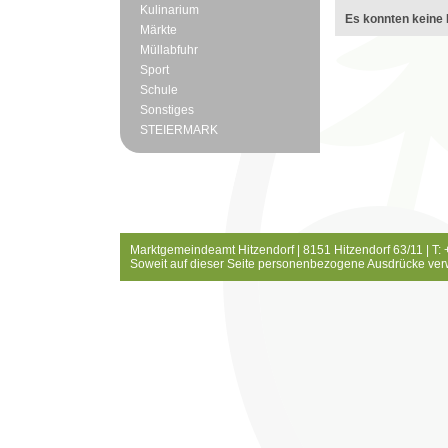
Kulinarium
Es konnten keine 
Märkte
Müllabfuhr
Sport
Schule
Sonstiges
STEIERMARK
Marktgemeindeamt Hitzendorf | 8151 Hitzendorf 63/11 | T:
Soweit auf dieser Seite personenbezogene Ausdrücke ver