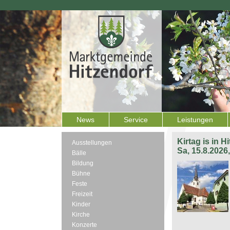
News
Service
Leistungen
Kirtag is in H
Ausstellungen
Sa, 15.8.2026
Bälle
Bildung
Bühne
Feste
Freizeit
Kinder
Kirche
Konzerte