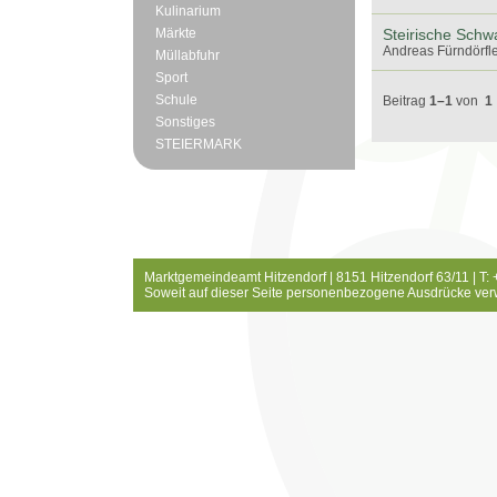
Kulinarium
Märkte
Steirische Schw
Andreas Fürndörfle
Müllabfuhr
Sport
Schule
Beitrag
1–1
von
1
Sonstiges
STEIERMARK
Marktgemeindeamt Hitzendorf | 8151 Hitzendorf 63/11 | T:
Soweit auf dieser Seite personenbezogene Ausdrücke ver