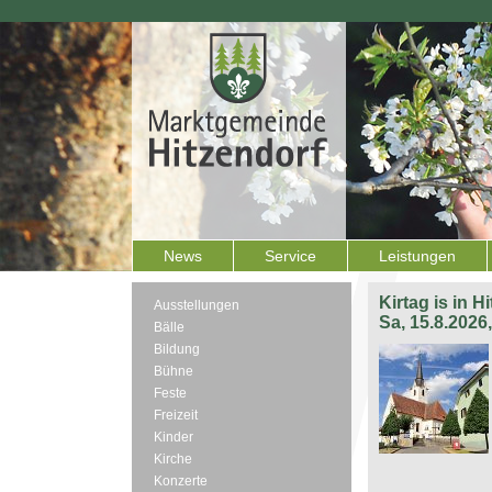
News
Service
Leistungen
Kirtag is in H
Ausstellungen
Sa, 15.8.2026
Bälle
Bildung
Bühne
Feste
Freizeit
Kinder
Kirche
Konzerte