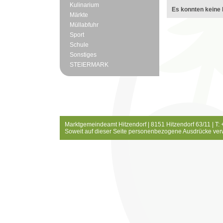
Kulinarium
Es konnten keine 
Märkte
Müllabfuhr
Sport
Schule
Sonstiges
STEIERMARK
Marktgemeindeamt Hitzendorf | 8151 Hitzendorf 63/11 | T:
Soweit auf dieser Seite personenbezogene Ausdrücke ver