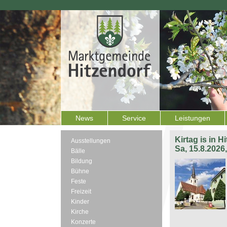
News
Service
Leistungen
Kirtag is in H
Ausstellungen
Sa, 15.8.2026
Bälle
Bildung
Bühne
Feste
Freizeit
Kinder
Kirche
Konzerte