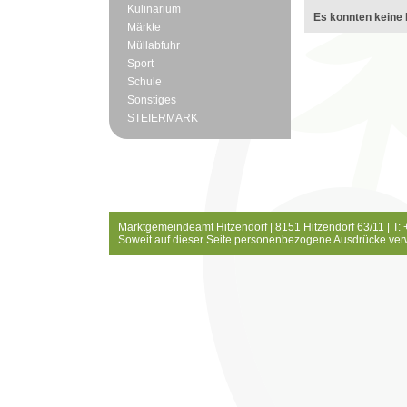
Kulinarium
Es konnten keine 
Märkte
Müllabfuhr
Sport
Schule
Sonstiges
STEIERMARK
Marktgemeindeamt Hitzendorf | 8151 Hitzendorf 63/11 | T:
Soweit auf dieser Seite personenbezogene Ausdrücke ver