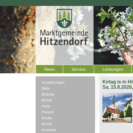
News
Service
Leistungen
Kirtag is in H
Ausstellungen
Sa, 15.8.2026
Bälle
Bildung
Bühne
Feste
Freizeit
Kinder
Kirche
Konzerte