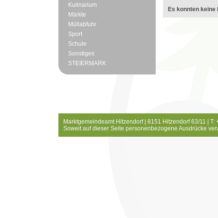
Kulinarium
Es konnten keine 
Märkte
Müllabfuhr
Sport
Schule
Sonstiges
STEIERMARK
Marktgemeindeamt Hitzendorf | 8151 Hitzendorf 63/11 | T:
Soweit auf dieser Seite personenbezogene Ausdrücke ver