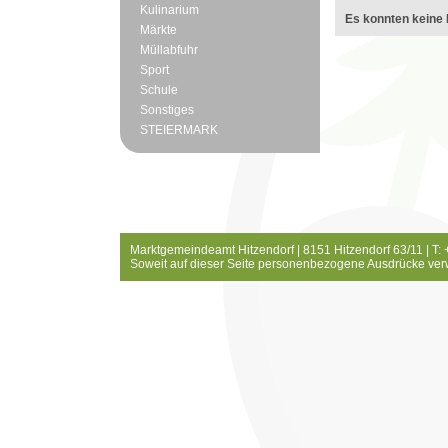
Kulinarium
Es konnten keine 
Märkte
Müllabfuhr
Sport
Schule
Sonstiges
STEIERMARK
Marktgemeindeamt Hitzendorf | 8151 Hitzendorf 63/11 | T:
Soweit auf dieser Seite personenbezogene Ausdrücke ver