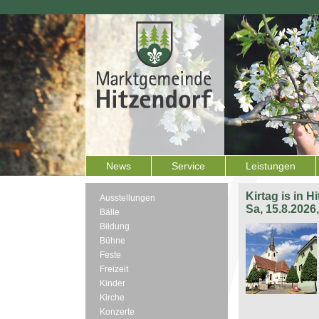
News
Service
Leistungen
Kirtag is in H
Ausstellungen
Sa, 15.8.2026
Bälle
Bildung
Bühne
Feste
Freizeit
Kinder
Kirche
Konzerte