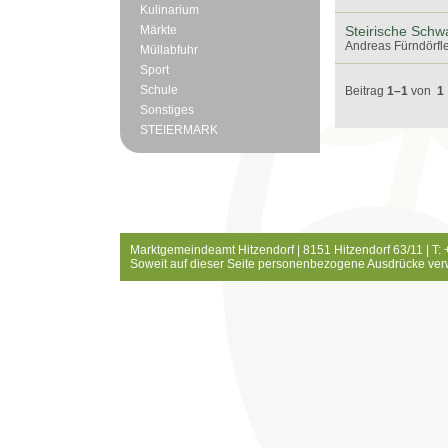
Kulinarium
Märkte
Steirische Schw
Andreas Fürndörfle
Müllabfuhr
Sport
Schule
Beitrag
1–1
von
1
Sonstiges
STEIERMARK
Marktgemeindeamt Hitzendorf | 8151 Hitzendorf 63/11 | T:
Soweit auf dieser Seite personenbezogene Ausdrücke ver