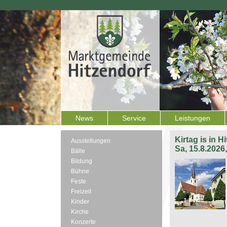
News
Service
Leistungen
Kirtag is in H
Ausstellungen
Sa, 15.8.2026
Bälle
Bildung
Bühne
Feste
Freizeit
Kinder
Kirche
Konzerte