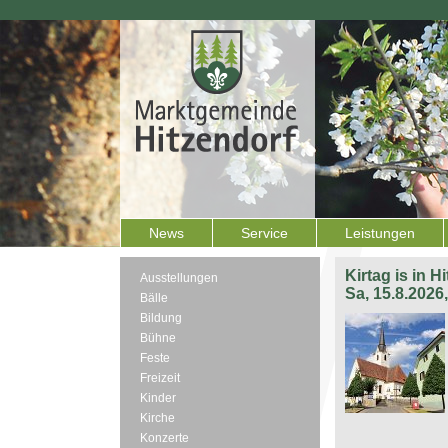
News
Service
Leistungen
Kirtag is in H
Ausstellungen
Sa, 15.8.2026
Bälle
Bildung
Bühne
Feste
Freizeit
Kinder
Kirche
Konzerte