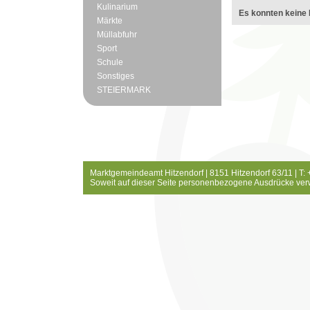
Kulinarium
Es konnten keine 
Märkte
Müllabfuhr
Sport
Schule
Sonstiges
STEIERMARK
Marktgemeindeamt Hitzendorf | 8151 Hitzendorf 63/11 | T:
Soweit auf dieser Seite personenbezogene Ausdrücke ver