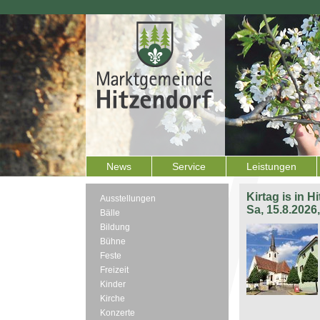
News
Service
Leistungen
Kirtag is in H
Ausstellungen
Sa, 15.8.2026
Bälle
Bildung
Bühne
Feste
Freizeit
Kinder
Kirche
Konzerte