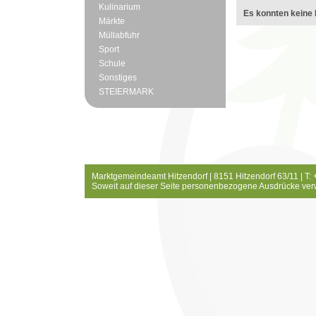
Kulinarium
Es konnten keine 
Märkte
Müllabfuhr
Sport
Schule
Sonstiges
STEIERMARK
Marktgemeindeamt Hitzendorf | 8151 Hitzendorf 63/11 | T:
Soweit auf dieser Seite personenbezogene Ausdrücke ver