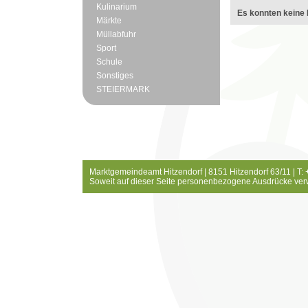
Kulinarium
Es konnten keine 
Märkte
Müllabfuhr
Sport
Schule
Sonstiges
STEIERMARK
Marktgemeindeamt Hitzendorf | 8151 Hitzendorf 63/11 | T:
Soweit auf dieser Seite personenbezogene Ausdrücke ver