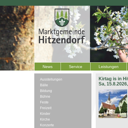
News
Service
Leistungen
Kirtag is in H
Ausstellungen
Sa, 15.8.2026
Bälle
Bildung
Bühne
Feste
Freizeit
Kinder
Kirche
Konzerte