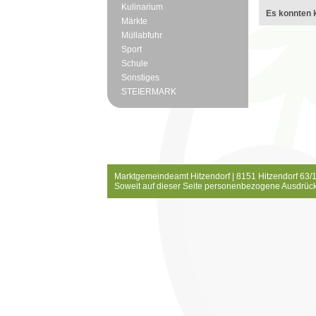
Kulinarium
Es konnten k
Märkte
Müllabfuhr
Sport
Schule
Sonstiges
STEIERMARK
Marktgemeindeamt Hitzendorf | 8151 Hitzendorf 63/1
Soweit auf dieser Seite personenbezogene Ausdrück