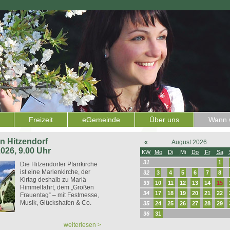
Freizeit
eGemeinde
Über uns
Wann w
 in Hitzendorf
«
August 2026
2026, 9.00 Uhr
KW
Mo
Di
Mi
Do
Fr
Sa
31
1
Die Hitzendorfer Pfarrkirche
ist eine Marienkirche, der
32
3
4
5
6
7
8
Kirtag deshalb zu Mariä
33
10
11
12
13
14
15
Himmelfahrt, dem „Großen
34
17
18
19
20
21
22
Frauentag“ – mit Festmesse,
Musik, Glückshafen & Co.
35
24
25
26
27
28
29
36
31
weiterlesen >