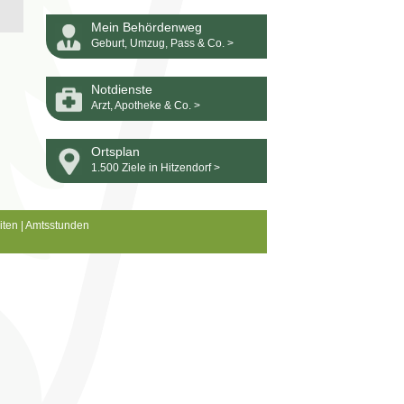
Mein Behördenweg
Geburt, Umzug, Pass & Co. >
Notdienste
Arzt, Apotheke & Co. >
Ortsplan
1.500 Ziele in Hitzendorf >
iten
|
Amtsstunden