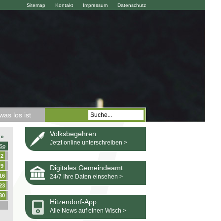
Sitemap
Kontakt
Impressum
Datenschutz
as los ist
Volksbegehren
»
Jetzt online unterschreiben >
So
2
9
Digitales Gemeindeamt
16
24/7 Ihre Daten einsehen >
23
30
Hitzendorf-App
Alle News auf einen Wisch >