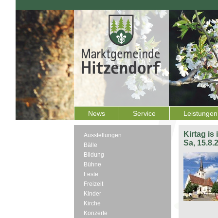
News
Service
Leistungen
Kirtag is
Ausstellungen
Sa, 15.8.
Bälle
Bildung
Bühne
Feste
Freizeit
Kinder
Kirche
Konzerte