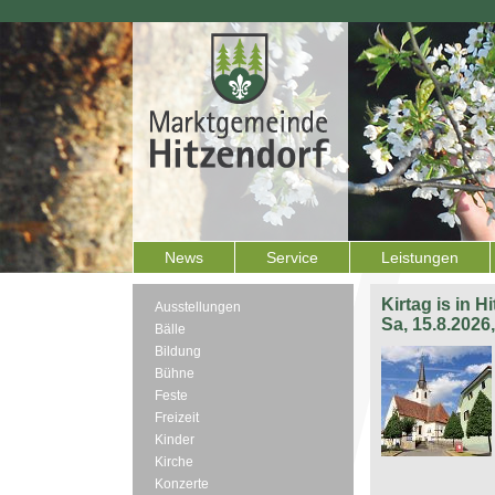
News
Service
Leistungen
Kirtag is in H
Ausstellungen
Sa, 15.8.2026
Bälle
Bildung
Bühne
Feste
Freizeit
Kinder
Kirche
Konzerte