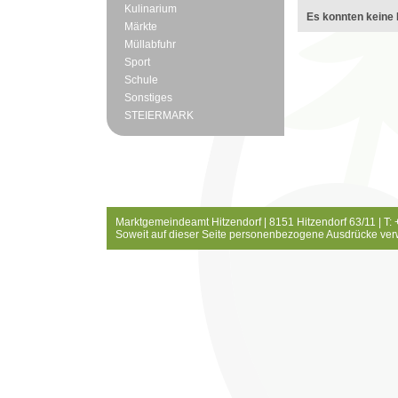
Kulinarium
Es konnten keine 
Märkte
Müllabfuhr
Sport
Schule
Sonstiges
STEIERMARK
Marktgemeindeamt Hitzendorf | 8151 Hitzendorf 63/11 | T:
Soweit auf dieser Seite personenbezogene Ausdrücke ver